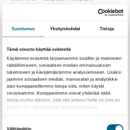
Elämysvinkkejä risteilylle
Ihaile Potsdamin barokkipalatseja ja niiden puistoja,
Suostumus
Yksityiskohdat
Tietoja
jotka lukeutuvat UNESCOn
maailmanperintökohteisiin. Lisää hienoa katseltavaa
löydät hollantilaisten ja venäläisten korttelien
Tämä sivusto käyttää evästeitä
rakennuksista.
Perehdy posliinin valmistukseen Meissenissa. Innostu
Käytämme evästeitä tarjoamamme sisällön ja mainosten
huikean koreilevista ja yksityiskohtaisista,
räätälöimiseen, sosiaalisen median ominaisuuksien
käsintehdyistä koriste-esineistä ja -astioista.
tukemiseen ja kävijämäärämme analysoimiseen. Lisäksi
Istahda Prahan nähtävyyskierroksen jälkeen
jaamme sosiaalisen median, mainosalan ja analytiikka-
perinteiseen oluttupaan.
alan kumppaneillemme tietoja siitä, miten käytät
sivustoamme. Kumppanimme voivat yhdistää näitä
Kristina®-matkanjohtajasi
tietoja muihin tietoihin, joita olet antanut heille tai joita on
kerätty, kun olet käyttänyt heidän palvelujaan.
Suostumuksen
Välttämätön
valinta