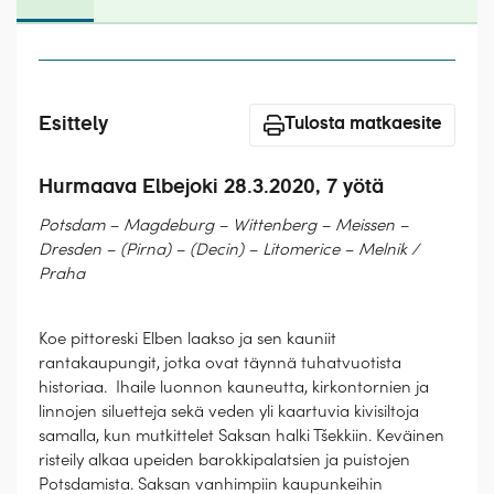
Laivat
Hyvä tietää
Meistä
Esittely
Tulosta matkaesite
Hurmaava Elbejoki 28.3.2020, 7 yötä
Potsdam – Magdeburg – Wittenberg – Meissen –
Dresden – (Pirna) – (Decin) – Litomerice – Melnik /
Praha
Koe pittoreski Elben laakso ja sen kauniit
rantakaupungit, jotka ovat täynnä tuhatvuotista
historiaa. Ihaile luonnon kauneutta, kirkontornien ja
linnojen siluetteja sekä veden yli kaartuvia kivisiltoja
samalla, kun mutkittelet Saksan halki Tšekkiin. Keväinen
risteily alkaa upeiden barokkipalatsien ja puistojen
Potsdamista. Saksan vanhimpiin kaupunkeihin