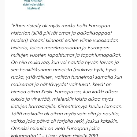
”Elben risteily oli myös matka halki Euroopan
historian (siitä pitivät omat ja paikallisoppaat
huolen). Itseäni kiinnosti eniten viime vuosisadan
historia, toisen maailmansodan ja Euroopan
hullujen vuosien tapahtumat ja tapahtumapaikat.
On niin mukavaa, kun voi nauttia hyvän laivan ja
sen henkilökunnan anneista (mukava hytti, hyvä
ruoka, ystävällinen, välitön tunnelma) samalla kun
maisemat ja nähtävyydet vaihtuvat. Kevät on
hienoa aikaa Keski-Euroopassa, kun kaikki alkaa
kukkia ja vihertää, mielenkiintoista aikaa myös
lintujen harrastajille. Kiireettömyys kuuluu lomaan.
Tällä matkalla oli aikaa myös vain olla ja nauttia,
vaikka joka päivä oli tarjolla retki, joskus kaksikin.
Onneksi minulla on vielä Euroopan jokia
koluamatta! ” – Lissu, Elben risteily 2019