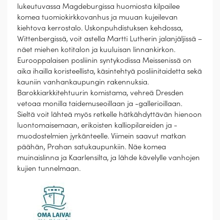
lukeutuvassa Magdeburgissa huomiosta kilpailee
komea tuomiokirkkovanhus ja muuan kujeilevan
kiehtova kerrostalo. Uskonpuhdistuksen kehdossa,
Wittenbergissä, voit astella Martti Lutherin jalanjäljissä –
näet miehen kotitalon ja kuuluisan linnankirkon.
Eurooppalaisen posliinin syntykodissa Meissenissä on
aika ihailla koristeellista, käsintehtyä posliinitaidetta sekä
kauniin vanhankaupungin rakennuksia.
Barokkiarkkitehtuurin komistama, vehreä Dresden
vetoaa monilla taidemuseoillaan ja -gallerioillaan.
Sieltä voit lähteä myös retkelle hätkähdyttävän hienoon
luontomaisemaan, erikoisten kalliopilareiden ja -
muodostelmien jyrkänteelle. Viimein saavut matkan
päähän, Prahan satukaupunkiin. Näe komea
muinaislinna ja Kaarlensilta, ja lähde kävelylle vanhojen
kujien tunnelmaan.