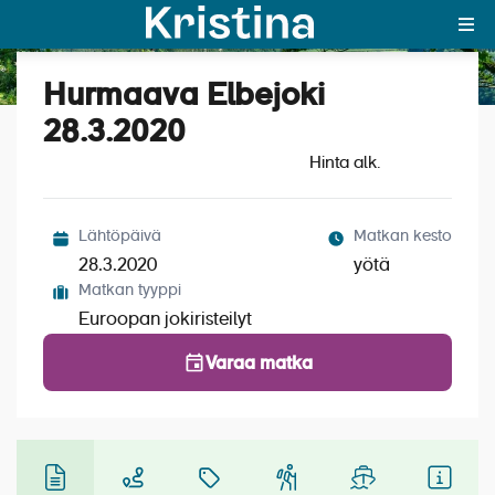
Hurmaava Elbejoki
Katso kuvat (4)
MAJAKKA-portaali
28.3.2020
Hinta alk.
Yksin matkalle?
Äkkilähdöt
Lähtöpäivä
Matkan kesto
Suosikit
28.3.2020
yötä
Matkan tyyppi
OTA YHTEYTTÄ
Euroopan jokiristeilyt
Kohteet
Varaa matka
Matkatyypit
Matkakalenteri