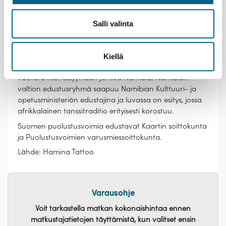
edustussoittokunta.
Aivan toisenlaista sointimaailmaa tulee edustamaan
Salli valinta
Kanadan kuninkaallisen ratsupoliisin säkkipilliorkesteri,
joka esiintyy 40 soittajan ja tanssijan vahvuudella
punaisissa takeissaan. Viimeisenä Haminaan saapuvista
Kiellä
kansainvälisistä vieraista varmistui ensi vuonna 30-
vuotista itsenäisyyttään juhliva Namibia. Namibian
valtion edustusryhmä saapuu Namibian Kulttuuri- ja
opetusministeriön edustajina ja luvassa on esitys, jossa
afrikkalainen tanssitraditio erityisesti korostuu.
Suomen puolustusvoimia edustavat Kaartin soittokunta
ja Puolustusvoimien varusmiessoittokunta.
Lähde: Hamina Tattoo
Varausohje
Voit tarkastella matkan kokonaishintaa ennen
matkustajatietojen täyttämistä, kun valitset ensin