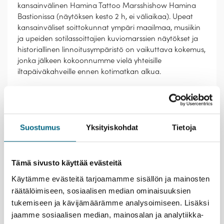
kansainvälinen Hamina Tattoo Marsshishow Hamina
Bastionissa (näytöksen kesto 2 h, ei väliaikaa). Upeat
kansainväliset soittokunnat ympäri maailmaa, musiikin
ja upeiden sotilassoittajien kuviomarssien näytökset ja
historiallinen linnoitusympäristö on vaikuttava kokemus,
jonka jälkeen kokoonnumme vielä yhteisille
iltapäiväkahveille ennen kotimatkan alkua.
Hinta 159 € / hlö
Hinta sisältää
Suostumus
Yksityiskohdat
Tietoja
linja-autokuljetukset matkaohjelman mukaan
lounaan ja iltapäiväkahvit (kahvi/tee ja makea
piiras)
Tämä sivusto käyttää evästeitä
Opastettu kierros Merikeskus Vellamossa
Käytämme evästeitä tarjoamamme sisällön ja mainosten
Hamina Tattoo marssishow esityksen pääsylipun
räätälöimiseen, sosiaalisen median ominaisuuksien
päivänäytökseen 6.8.20 (Keskikatsomo1)
tukemiseen ja kävijämäärämme analysoimiseen. Lisäksi
Kristina® matkanjohtajan palvelut matkan aikana
jaamme sosiaalisen median, mainosalan ja analytiikka-