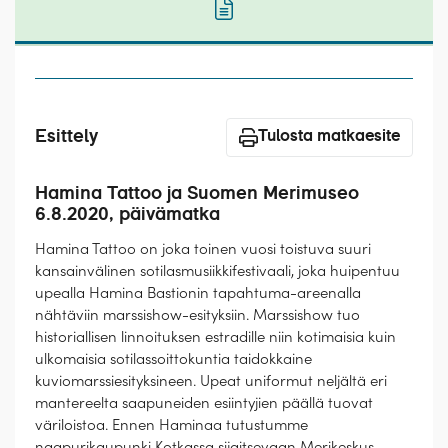
Laivat
Hyvä tietää
Meistä
Esittely
Tulosta matkaesite
Hamina Tattoo ja Suomen Merimuseo
6.8.2020, päivämatka
Hamina Tattoo on joka toinen vuosi toistuva suuri
kansainvälinen sotilasmusiikkifestivaali, joka huipentuu
upealla Hamina Bastionin tapahtuma-areenalla
nähtäviin marssishow-esityksiin. Marssishow tuo
historiallisen linnoituksen estradille niin kotimaisia kuin
ulkomaisia sotilassoittokuntia taidokkaine
kuviomarssiesityksineen. Upeat uniformut neljältä eri
mantereelta saapuneiden esiintyjien päällä tuovat
väriloistoa. Ennen Haminaa tutustumme
naapurikaupunki Kotkassa sijaitsevaan Merikeskus