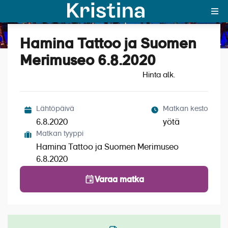
Hamina Tattoo ja Suomen
Katso kuvat (1)
MAJAKKA-portaali
Merimuseo 6.8.2020
Hinta alk.
Yksin matkalle?
Äkkilähdöt
Lähtöpäivä
Matkan kesto
Suosikit
6.8.2020
yötä
Matkan tyyppi
OTA YHTEYTTÄ
Hamina Tattoo ja Suomen Merimuseo
6.8.2020
Kohteet
Varaa matka
Matkatyypit
Matkakalenteri