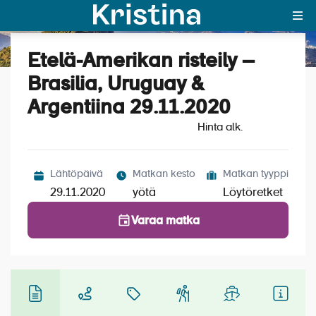
Etelä-Amerikan risteily –
Katso kuvat (7)
MAJAKKA-portaali
Brasilia, Uruguay &
Argentiina 29.11.2020
Yksin matkalle?
Hinta alk.
Äkkilähdöt
Suosikit
Lähtöpäivä
Matkan kesto
Matkan tyyppi
29.11.2020
yötä
Löytöretket
OTA YHTEYTTÄ
Varaa matka
Kohteet
Matkatyypit
Matkakalenteri