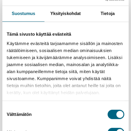
Suostumus
Yksityiskohdat
Tietoja
Elämysvinkkejä risteilylle
Ihaile Rion maisemia korkeuksista. Kristus-patsaan
Tämä sivusto käyttää evästeitä
juurelle pääsee sademetsän halki kipuavalla
Käytämme evästeitä tarjoamamme sisällön ja mainosten
hammasratasjunalla.
räätälöimiseen, sosiaalisen median ominaisuuksien
Nauti Ilhabelan rannoista ja viidakon kätkemistä
tukemiseen ja kävijämäärämme analysoimiseen. Lisäksi
vesiputouksista. Valtaosa saaresta on Unescon
suojelemaa biosfäärialuetta, jossa elävät muun
jaamme sosiaalisen median, mainosalan ja analytiikka-
muassa tukaanit ja kapusiiniapinat.
alan kumppaneillemme tietoja siitä, miten käytät
Buenos Aires kutsuu kävelylle kaupunginosiin.
sivustoamme. Kumppanimme voivat yhdistää näitä
Italialaisvaikutteisessa La Bocassa on väriä ja rosoa,
tietoja muihin tietoihin, joita olet antanut heille tai joita on
historiallisesta San Telmosta löytyy vanhaa
kerätty, kun olet käyttänyt heidän palvelujaan.
arkkitehtuuria ja tangoa tanssivia pareja.
Suostumuksen
Välttämätön
valinta
Varausohje
Voit tarkastella matkan kokonaishintaa ennen