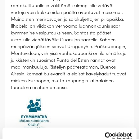
rantakulttuurille ja välittömälle ilmapiirille vetävät
vertoja vain kukkuloiden päältä avautuvat maisemat.
Muinaisten merirosvojen ja salakuljettajien piilopaikka,
Ilhabela, on viidakon verhoama luonnonkaunis saari
kymmenine vesiputouksineen. Santosista pääset
vierailulle viehättävälle Guaruján saarelle. Kahden
meripäivän jälkeen saavut Uruguayhin. Pääkaupungin,
Montevideon, viihtyisä vanhakaupunki on ilo silmälle, ja
julkkistenkin suosimat Punta del Esten rannat ovat
maailmankuuluja. Risteilyn päätesataman, Buenos
Airesin, komeat bulevardit ja eloisat kävelykadut tuovat
mieleen Euroopan, mutta kaupungin latinalainen
tunnelma on ihan omansa.