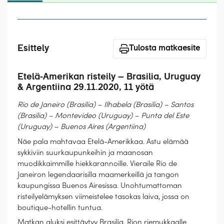
Laivat
Hyvä tietää
Esittely
Meistä
Tulosta matkaesite
Etelä-Amerikan risteily – Brasilia, Uruguay
& Argentiina 29.11.2020, 11 yötä
Rio de Janeiro (Brasilia) – Ilhabela (Brasilia) – Santos
(Brasilia) – Montevideo (Uruguay) – Punta del Este
(Uruguay) – Buenos Aires (Argentiina)
Näe pala mahtavaa Etelä-Amerikkaa. Astu elämää
sykkiviin suurkaupunkeihin ja maanosan
muodikkaimmille hiekkarannoille. Vieraile Rio de
Janeiron legendaarisilla maamerkeillä ja tangon
kaupungissa Buenos Airesissa. Unohtumattoman
risteilyelämyksen viimeistelee tasokas laiva, jossa on
boutique-hotellin tuntua.
Matkan aluksi esittäytyy Brasilia. Rion riemukkaalle