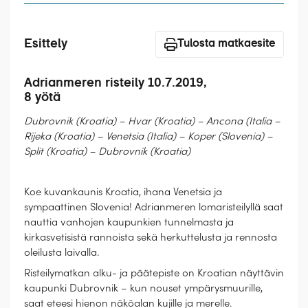
Laivat
Hyvä tietää
Esittely
Tulosta matkaesite
Meistä
Adrianmeren risteily 10.7.2019,
8 yötä
Dubrovnik (Kroatia) – Hvar (Kroatia) – Ancona (Italia –
Rijeka (Kroatia) – Venetsia (Italia) – Koper (Slovenia) –
Split (Kroatia) – Dubrovnik (Kroatia)
Koe kuvankaunis Kroatia, ihana Venetsia ja
sympaattinen Slovenia! Adrianmeren lomaristeilyllä saat
nauttia vanhojen kaupunkien tunnelmasta ja
kirkasvetisistä rannoista sekä herkuttelusta ja rennosta
oleilusta laivalla.
Risteilymatkan alku- ja päätepiste on Kroatian näyttävin
kaupunki Dubrovnik – kun nouset ympärysmuurille,
saat eteesi hienon näköalan kujille ja merelle.