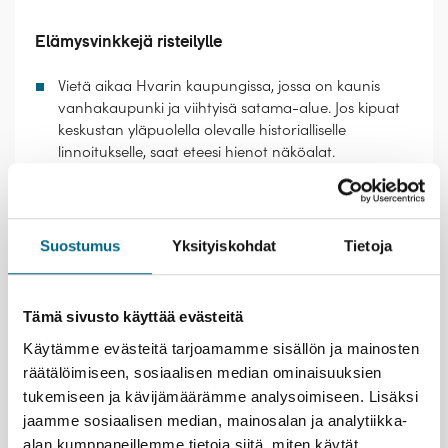
Elämysvinkkejä risteilylle
Vietä aikaa Hvarin kaupungissa, jossa on kaunis
vanhakaupunki ja viihtyisä satama-alue. Jos kipuat
keskustan yläpuolella olevalle historialliselle
linnoitukselle, saat eteesi hienot näköalat.
Koe rauhallisempi Venetsia. Sivuuta päänähtävyydet
ja suuntaa kulkusi vähän sivummalle – lumoavia
kanaaleita, siltoja ja rakennuksia on kaikkialla.
Poikkea välipalalle sivukadun pystybaariin, jossa
Suostumus
Yksityiskohdat
Tietoja
paikalliset napostelevat lounasaikaan pikkusyötävää
viinitilkan kera.
Virkistäydy laivan uima-altaissa tai meressä – kelpo
Tämä sivusto käyttää evästeitä
uimarantoja on monen reitille osuvan
Käytämme evästeitä tarjoamamme sisällön ja mainosten
satamakaupungin lähellä. Esimerkiksi Splitissä on
useampikin uimaranta kävelymatkan päässä
räätälöimiseen, sosiaalisen median ominaisuuksien
vanhastakaupungista; suositulle Bačvice-rannalle
tukemiseen ja kävijämäärämme analysoimiseen. Lisäksi
on matkaa noin kilometri.
jaamme sosiaalisen median, mainosalan ja analytiikka-
alan kumppaneillemme tietoja siitä, miten käytät