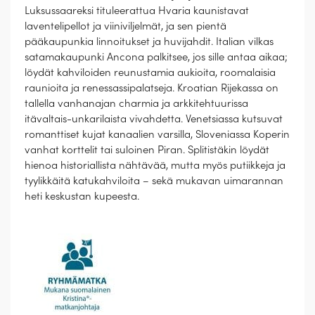
Luksussaareksi tituleerattua Hvaria kaunistavat
laventelipellot ja viiniviljelmät, ja sen pientä
pääkaupunkia linnoitukset ja huvijahdit. Italian vilkas
satamakaupunki Ancona palkitsee, jos sille antaa aikaa;
löydät kahviloiden reunustamia aukioita, roomalaisia
raunioita ja renessassipalatseja. Kroatian Rijekassa on
tallella vanhanajan charmia ja arkkitehtuurissa
itävaltais-unkarilaista vivahdetta. Venetsiassa kutsuvat
romanttiset kujat kanaalien varsilla, Sloveniassa Koperin
vanhat korttelit tai suloinen Piran. Splitistäkin löydät
hienoa historiallista nähtävää, mutta myös putiikkeja ja
tyylikkäitä katukahviloita – sekä mukavan uimarannan
heti keskustan kupeesta.