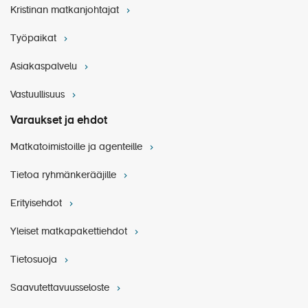
Kristinan matkanjohtajat
HYVÄ TIETÄÄ MATKUSTAJILLE
Työpaikat
Asiakaspalvelu
Vastuullisuus
Varaukset ja ehdot
Matkatoimistoille ja agenteille
Tietoa ryhmänkerääjille
16.7. Lumoava Ljubljana (n. 5,5 h)
Erityisehdot
Retkipaketin retki:
Ancona: Porto Novo ja Sirolo (n. 3,5
Yleiset matkapakettiehdot
h)
Tietosuoja
Saavutettavuusseloste