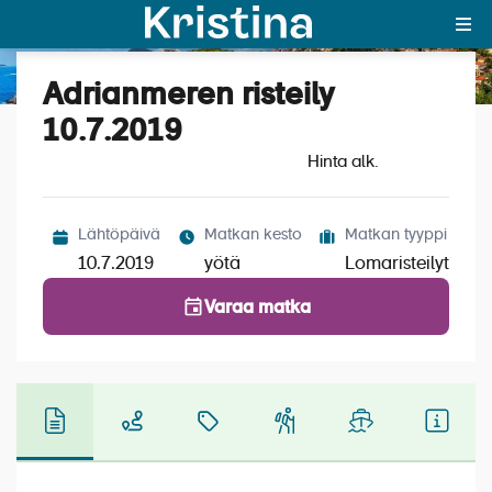
Adrianmeren risteily
Katso kuvat (4)
MAJAKKA-portaali
10.7.2019
Hinta alk.
Yksin matkalle?
Äkkilähdöt
Lähtöpäivä
Matkan kesto
Matkan tyyppi
Suosikit
10.7.2019
yötä
Lomaristeilyt
OTA YHTEYTTÄ
Varaa matka
Kohteet
Matkatyypit
Matkakalenteri