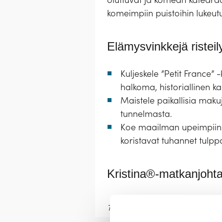
komeimpiin puistoihin lukeu
Elämysvinkkejä risteily
Kuljeskele ”Petit France” 
halkoma, historiallinen k
Maistele paikallisia makuj
tunnelmasta.
Koe maailman upeimpiin ku
koristavat tuhannet tulpp
Kristina®-matkanjohta
Tapio Reingoldt
Minna Särmö
Ra