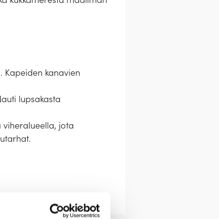
ssa. Kapeiden kanavien
Nauti lupsakasta
viheralueella, jota
utarhat.