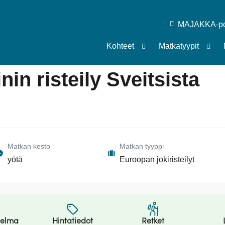
MAJAKKA-por
Kohteet
Matkatyypit
nin risteily Sveitsista
Matkan kesto
Matkan tyyppi
yötä
Euroopan jokiristeilyt
jelma
Hintatiedot
Retket