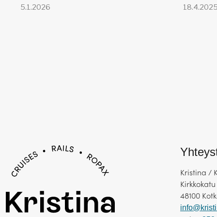
5.1.2026
18.4.202
Lisämaksullinen retki:
Kölnin k
Yhteys
Kristina / 
Kirkkokatu
48100 Kot
info@kristi