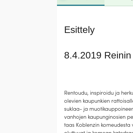
Esittely
8.4.2019 Reinin r
Rentoudu, inspiroidu ja herku
olevien kaupunkien rattoisall
suklaa- ja muotikauppoineen
vanhojen kaupunginosien perin
taas Koblenzin komeudesta vas
oluttuvat ja komean katedra