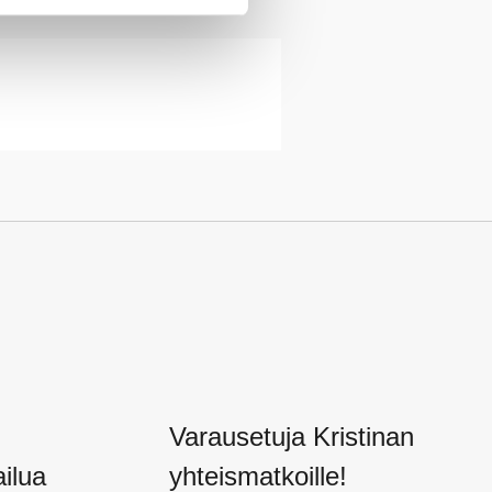
otka saattavat lisätä
aihtelee erittäin
uudestaan.
siä sairastumisia ja
irastumisesta, vastaa
:sta maksuttoman
 pitkäaikaissairauden niin
tun hoidon hinta voi myös
in, yksittäin ostettuna 64 €
Varausetuja Kristinan
ilua
yhteismatkoille!