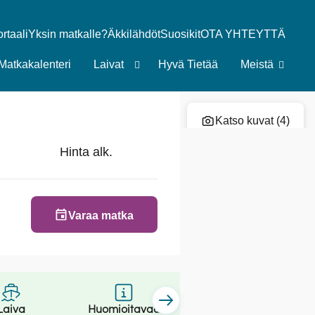
taali
Yksin matkalle?
Äkkilähdöt
Suosikit
OTA YHTEYTTÄ
Matkakalenteri
Laivat
Hyvä Tietää
Meistä
Lisää risteily suosikkeihin
Katso kuvat (4)
Hinta alk.
Varaa matka
Laiva
Huomioitavaa