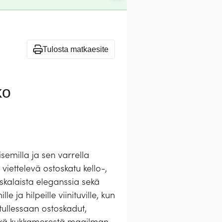
Tulosta matkaesite
ko
isemilla ja sen varrella
viettelevä ostoskatu kello-,
skalaista eleganssia sekä
ja hilpeille viinituville, kun
tullessaan ostoskadut,
sekä kukkamerestä maailman