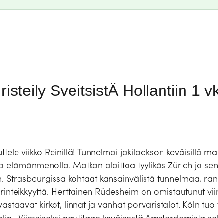
isteily SveitsistÄ Hollantiin 1 v
ttele viikko Reinillä! Tunnelmoi jokilaakson keväisillä ma
a elämänmenolla. Matkan aloittaa tyylikäs Zürich ja sen 
. Strasbourgissa kohtaat kansainvälistä tunnelmaa, ran
teikkyyttä. Herttainen Rüdesheim on omistautunut viinille 
taavat kirkot, linnat ja vanhat porvaristalot. Köln tuo 
alin. Viimeiseksi nautitaan keväisestä Amsterdamista 