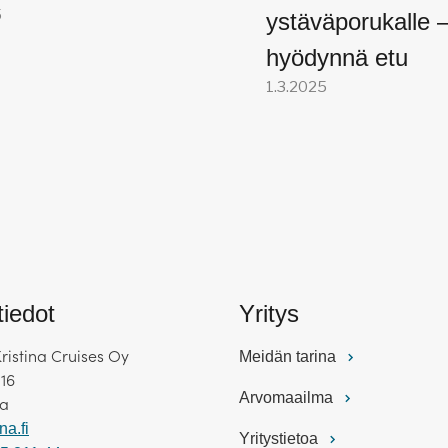
5
ystäväporukalle 
hyödynnä etu
1.3.2025
iertoajelu ● sisältyy retkipakettiin, yksittäin ostettuna 51
tiedot
Yritys
Kristina Cruises Oy
Meidän tarina
 16
Arvomaailma
ka
na.fi
Yritystietoa