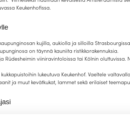
tuvassa Keukenhofissa.
lle
-kaupunginosan kujilla, aukiolla ja silloilla Strasbourgi
aupunginosa on täynnä kauniita ristikkorakennuksia.
a Rüdesheimin viiniravintoloissa tai Kölnin oluttuvissa. 
kkapuistoihin lukeutuva Keukenhof. Vaeltele valtavalla 
aanit ja muut kevätkukat, lammet sekä erilaiset teemapu
jasi
lf Löfström