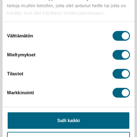
tietoja muihin tietoihin, joita olet antanut heille tai joita on
kerätty, kun olet käyttänyt heidän palvelujaan.
Suostumuksen
Välttämätön
valinta
Yhteystiedot
Mieltymykset
Yritys
Meidän tarina
Tilastot
Arvomaailma
Markkinointi
Yritystietoa
Henkilöstö
Salli kaikki
Kristinan matkanjohtajat
Työpaikat