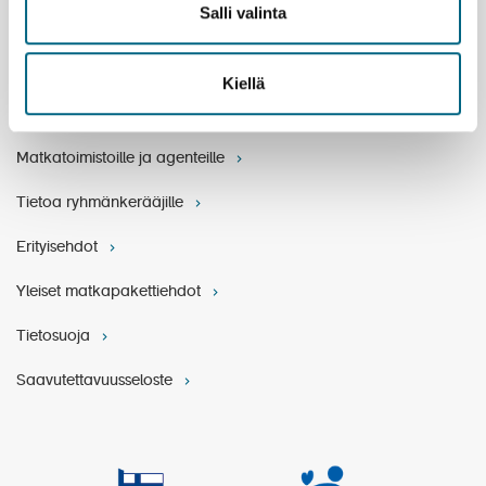
Salli valinta
Asiakaspalvelu
Vastuullisuus
Kiellä
Varaukset ja ehdot
Matkatoimistoille ja agenteille
Tietoa ryhmänkerääjille
Erityisehdot
Yleiset matkapakettiehdot
Tietosuoja
Saavutettavuusseloste