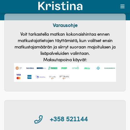
Varausohje
MAJAKKA-portaali
Voit tarkastella matkan kokonaishintaa ennen
matkustajatietojen täyttämistä, kun valitset ensin
Yksin matkalle?
matkustajamäärän ja siirryt suoraan majoituksen ja
lisäpalveluiden valintaan.
Äkkilähdöt
Maksutapoina käyvät:
Suosikit
OTA YHTEYTTÄ
Kohteet
Matkatyypit
+358 521144
Matkakalenteri