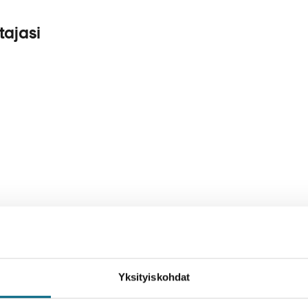
tajasi
joitus
Tekniset tiedot ja laivakartta
Yksityiskohdat