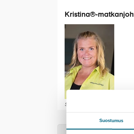
Kristina®-matkanjoh
Saura Paananen
Indochine 1
Palvelut
Ma
Suostumus