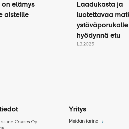
 on elämys
Laadukasta ja
e aisteille
luotettavaa mat
5
ystäväporukalle
hyödynnä etu
1.3.2025
tiedot
Yritys
Kristina Cruises Oy
Meidän tarina
 16