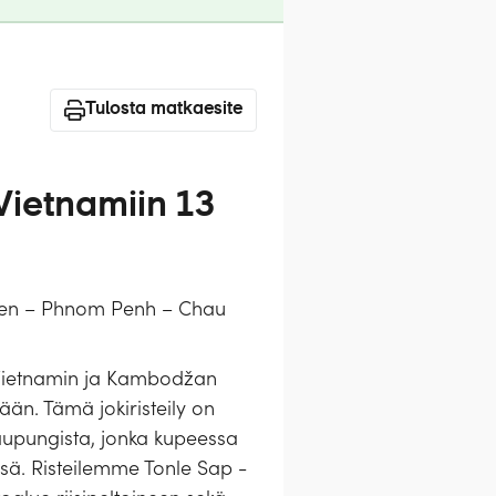
Tulosta matkaesite
Vietnamiin 13
hen – Phnom Penh – Chau
 Vietnamin ja Kambodžan
än. Tämä jokiristeily on
aupungista, jonka kupeessa
ssä. Risteilemme Tonle Sap -