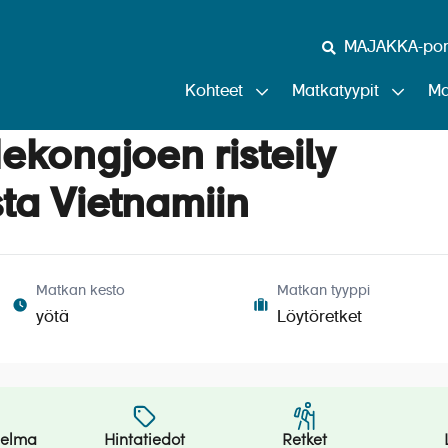
MAJAKKA-port
Kohteet
Matkatyypit
Ma
ekongjoen risteily
a Vietnamiin
Matkan kesto
Matkan tyyppi
yötä
Löytöretket
jelma
Hintatiedot
Retket