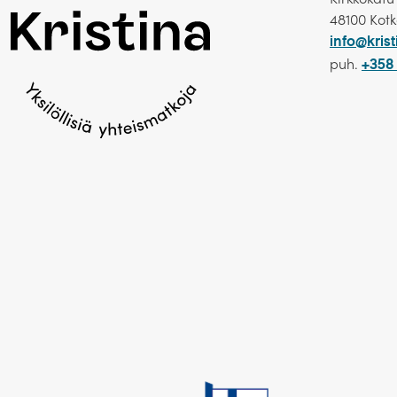
48100 Kot
info@krist
puh.
+358 