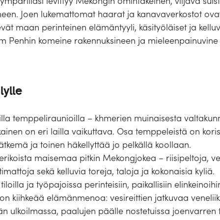
ympärilläsi levittyy Mekongin omintakeinen, viljava suist
een. Joen lukemattomat haarat ja kanavaverkostot ovat
ät maan perinteinen elämäntyyli, käsityöläiset ja kell
 Penhin komeine rakennuksineen ja mieleenpainuvine
lylle
la temppeliraunioilla – khmerien muinaisesta valtakunn
kainen on eri lailla vaikuttava. Osa temppeleistä on koris
kätkemä ja toinen häkellyttää jo pelkällä koollaan.
erikoista maisemaa pitkin Mekongjokea – riisipeltoja, ve
imattoja sekä kelluvia toreja, taloja ja kokonaisia kyliä.
loilla ja työpajoissa perinteisiin, paikallisiin elinkeinoihi
on kiihkeää elämänmenoa: vesireittien jatkuvaa veneliiken
ään ulkoilmassa, paalujen päälle nostetuissa joenvarren t