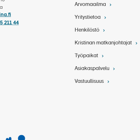
Arvomaailma
ka
ina.fi
Yritystietoa
5 211 44
Henkilöstö
Kristinan matkanjohtajat
Työpaikat
Asiakaspalvelu
Vastuullisuus