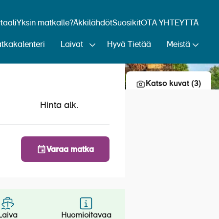
aali
Yksin matkalle?
Äkkilähdöt
Suosikit
OTA YHTEYTTÄ
tkakalenteri
Laivat
Hyvä Tietää
Meistä
Lisää risteily suosikkeihin
Katso kuvat (3)
Hinta alk.
Varaa matka
Laiva
Huomioitavaa