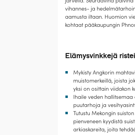
järvellä. Seuraavina päivinä 
vihannes- ja hedelmätarhoin
aamusta iltaan. Huomion viev
kohtaat pääkaupungin Phnom
Elämysvinkkejä ristei
Mykisty Angkorin mahtavil
muistomerkeillä, joista jo
yksi on osittain viidakon 
Ihaile veden hallitsemaa 
puutarhoja ja vesihyasintt
Tutustu Mekongin suiston ti
pienveneen kyydistä suist
arkiaskareita, joita tehd