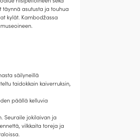
oalue riisipeltoineen sekä
 täynnä asutusta ja touhua
uvat kylät. Kambodžassa
 museoineen.
asta säilyneillä
teltu taidokkain kaiverruksin,
den päällä kelluvia
n. Seuraile jokilaivan ja
nettä, vilkkaita toreja ja
aloissa.