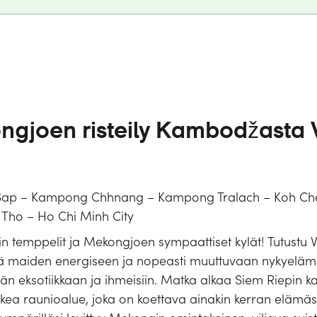
ngjoen risteily Kambodžasta 
e Sap – Kampong Chhnang – Kampong Tralach – Koh C
Tho – Ho Chi Minh City
 temppelit ja Mekongjoen sympaattiset kylät! Tutustu
sekä maiden energiseen ja nopeasti muuttuvaan nykyelämä
än eksotiikkaan ja ihmeisiin. Matka alkaa Siem Riepin k
huikea raunioalue, joka on koettava ainakin kerran elämä