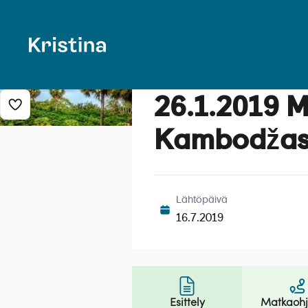
26.1.2019 M
Lisää risteily suosikkeihin
Kambodžast
Lähtöpäivä
16.7.2019
Esittely
Matkaoh