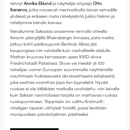
tehnyt
Annika Eklund
ja näyttelijä-ohjaaja
Otto
Kanerva
, jotka nousevat merimatkoilla laivan estradille
yhdessä ja erikseen myös risteilyisäntä Jukka Helinin ja
risteilymme bändin kanssa.
Vierailumme Saksassa avaamme rennolla otteella
Amorin jalanjäljillä Rheinsbergin linnassa, josta matka
jatkuu kohti pääkaupunki Berliiniä. Aikaa jää
kaupungissa niin ostoksille kuin rauhalliselle oleilulle.
Matkan kruunaa kerrassaan upea VIVID-show
Friedrichstadt Palastissa. Show vie meidät yli 100
taiteilijan voimin Euroopan suurimmalla näyttämöllä
nauttimaan huikaisevasta akrobaattisesta esityksestä,
joka saattaa nostattaa jopa ilon kyyneleitä. Hyvää
ruokaa ei ole tälläkään matkalla unohdettu: niin laivalla
kuin Saksan ravintoloissa tarjolla on maittavaa ruokaa
ruokajuomineen. Yöpymisiin on valittu Kristina®-
risteilyjen tapaan viihtyisät hotellit, joissa levätään
monipuolisen päiväohjelman päätteeksi.