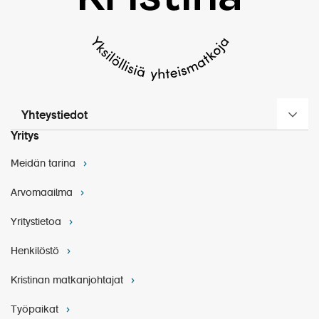
sairaanhoitokortin, jolla pääsee EU- ja Eta-maissa
Toista video
hoitoon myös pitkäaikaissairauden niin vaatiessa.
Matkavakuutuksissa näitä tilanteita on voitu rajata.
Sairaalassa annetun hoidon hinta voi myös ylittää
matkavakuutuksen hoitokaton.
Matkan vähimmäisosallistujamäärä on 60 hlö.
Yhteystiedot
Kristina Cruisesin erityis- ja peruutusehdot
Yritys
Yleiset matkapakettiehdot
Meidän tarina
Arvomaailma
HYVÄ TIETÄÄ MATKUSTAJILLE
Yritystietoa
Henkilöstö
Kristinan matkanjohtajat
Työpaikat