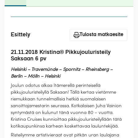
Laivat
Hyvä tietää
Meistä
Esittely
Tulosta matkaesite
21.11.2018 Kristina® Pikkujouluristeily
Saksaan 6 pv
Helsinki – Travemünde – Spornitz – Rheinsberg –
Berlin
–
Mölln – Helsinki
Joulun odotus alkaa Itämerellä perinteisellä
pikkujouluristeilyllä Saksaan! Tällä kertaa vietämme
riemukkaan tunnelmallisia hetkiä suomalaisen
sanoittajamestarin seurassa. Kotkalaisen Juha Vainion
syntymästä on kulunut tänä vuonna 80 – vuotta.
Kristina Cruises kunnioittaa pikkujouluristeilyllään tätä
kotikaupunkinsa karhean koskettavaa lauluntekijää.
Risteilymme artistivieraat ovat pitkän uran laulajana