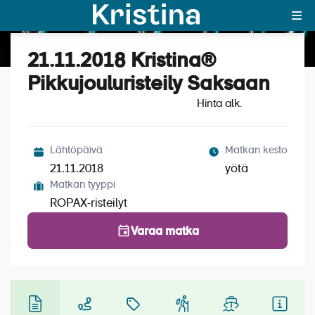
21.11.2018 Kristina®
Katso kuvat (4)
MAJAKKA-portaali
Pikkujouluristeily Saksaan
Hinta alk.
Yksin matkalle?
Äkkilähdöt
Lähtöpäivä
Matkan kesto
Suosikit
21.11.2018
yötä
Matkan tyyppi
OTA YHTEYTTÄ
ROPAX-risteilyt
Kohteet
Varaa matka
Matkatyypit
Matkakalenteri