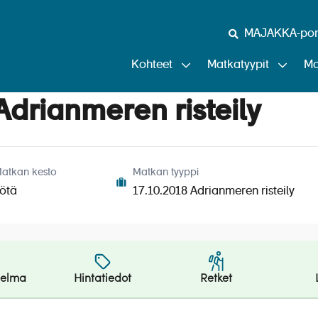
MAJAKKA-port
Kohteet
Matkatyypit
Ma
Adrianmeren risteily
atkan kesto
Matkan tyyppi
ötä
17.10.2018 Adrianmeren risteily
jelma
Hintatiedot
Retket