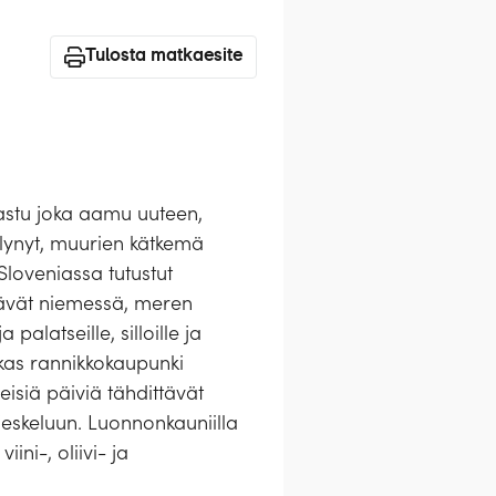
Tulosta matkaesite
 astu joka aamu uuteen,
lynyt, muurien kätkemä
 Sloveniassa tutustut
myävät niemessä, meren
palatseille, silloille ja
lkas rannikkokaupunki
eisiä päiviä tähdittävät
uljeskeluun. Luonnonkauniilla
ni-, oliivi- ja