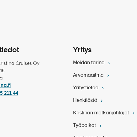
tiedot
Yritys
Kristina Cruises Oy
Meidän tarina
 16
Arvomaailma
ka
ina.fi
Yritystietoa
5 211 44
Henkilöstö
Kristinan matkanjohtajat
Työpaikat