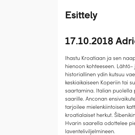
Esittely
17.10.2018 Adri
Ihastu Kroatiaan ja sen naa
hienoon kohteeseen. Lähtö- 
historiallinen ydin kutsuu vae
keskiaikaiseen Koperiin tai 
saartamina. Italian puolella p
saarille. Anconan ensivaikut
tarjoilee mielenkiintoisen ka
kroatialaiset herkut. Šibeniki
Hvarin saarella odottelee pie
laventeliviljelmineen.