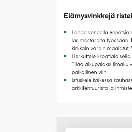
Elämysvinkkejä ristei
Lähde veneellä Venetsian 
lasimestareita työssään. K
kirkkain värein maalatut,
Herkuttele kroatialaisell
Tilaa alkupalaksi ilmakuiv
paikallinen viini.
Istuskele kaikessa rauhass
arkkitehtuurista ja ihmiste
Risteily m/s Marella Celeb
Varmistathan passin voima