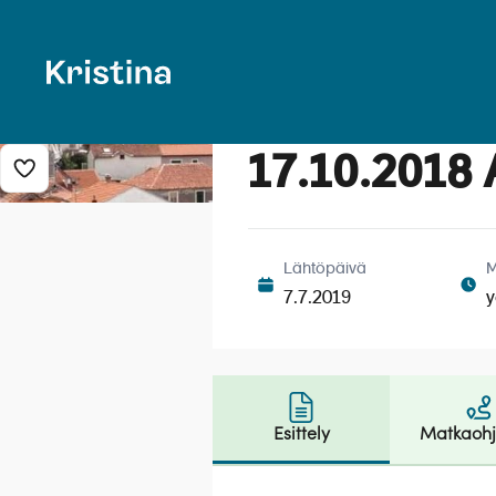
17.10.2018 
Lisää risteily suosikkeihin
Lähtöpäivä
M
7.7.2019
y
Esittely
Matkaoh