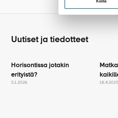
Kiellä
Su 21.10. Muranon ja Buranon 
Kristina Cruisesin erityis- ja
Yleiset matkapakettiehdot
Uutiset ja tiedotteet
HYVÄ TIETÄÄ MATKUST
Horisontissa jotakin
Matka
Ti 23.10. Krkan kansallispuist
erityistä?
kaikill
5.1.2026
18.4.202
Huomoithan seuraavat seika