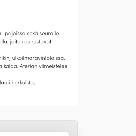
a -pajoissa sekä seuraile
lla, joita reunustavat
kin, ulkoilmaravintoloissa.
a kalaa. Aterian viimeistelee
Nauti herkuista,
oimassa vähintään 3 kk