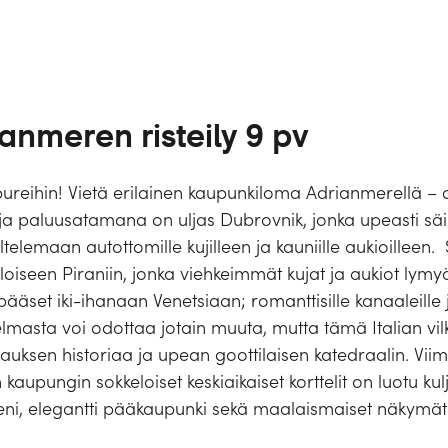
anmeren risteily 9 pv
pureihin! Vietä erilainen kaupunkiloma Adrianmerellä –
ja paluusatamana on uljas Dubrovnik, jonka upeasti säi
ltelemaan autottomille kujilleen ja kauniille aukioilleen.
suloiseen Piraniin, jonka viehkeimmät kujat ja aukiot ly
ääset iki-ihanaan Venetsiaan; romanttisille kanaaleille ja 
elmasta voi odottaa jotain muuta, mutta tämä Italian vi
ttauksen historiaa ja upean goottilaisen katedraalin. Viim
n kaupungin sokkeloiset keskiaikaiset korttelit on luotu k
ni, elegantti pääkaupunki sekä maalaismaiset näkymät vii