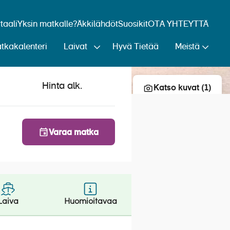
aali
Yksin matkalle?
Äkkilähdöt
Suosikit
OTA YHTEYTTÄ
tkakalenteri
Laivat
Hyvä Tietää
Meistä
Lisää risteily suosikkeihin
Hinta alk.
Katso kuvat (1)
Varaa matka
Laiva
Huomioitavaa