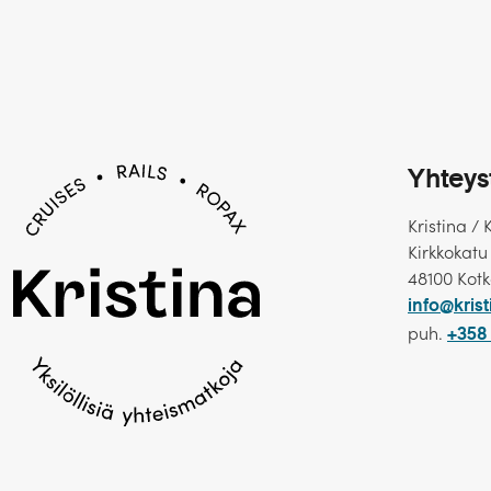
Yhteys
Kristina / 
Kirkkokatu
48100 Kot
info@krist
puh.
+358 