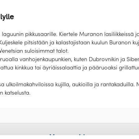
lylle
laguunin pikkusaarille. Kiertele Muranon lasiliikkeissä j
uljeskele pitsistään ja kalastajistaan kuulun Buranon kuji
 Venetsian suloisimmat talot.
a ruoalla vanhojenkaupunkien, kuten Dubrovnikin ja Sibeni
attua kinkkua tai äyriäissalaattia ja pääruoaksi grillattu
a ulkoilmakahviloissa kujilla, aukioilla ja rantakaduilla. 
n katselusta.
rationilla valitussa hyttiluokassa
ssaolon ja kunnon. Tällä risteilyllä passin tulee olla v
Varausohje