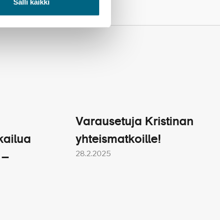
Salli kaikki
Varausetuja Kristinan
kailua
yhteismatkoille!
28.2.2025
 –