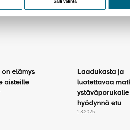
Salli valinta
saarikierros, puolipäiväretki (n. 5 h)
 peruutusehdot
AJILLE
 on elämys
Laadukasta ja
o ja Skradinski Buk:n putoukset, puolipäiväretki (n. 5 h)
e aisteille
luotettavaa mat
5
ystäväporukalle
hyödynnä etu
1.3.2025
t: