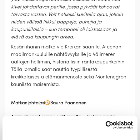
kivet johdattavat perille, jossa pylväät kohoavat
taivasta vasten. Voit hetkeksi kuvitella ajan, jolloin
niiden välissä liikkui pappeja, puhujia ja
kaupunkilaisia – kun temppeli oli loistossaan ja
elävä osa kaupungin arkea.
Kesän ihanin matka vie Kreikan saarille, Ateenan
maailmankuuluille nähtävyyksille ja Välimeren
aaltojen hellimiin, historiallisiin rantakaupunkeihin.
Tällä lomalla saat nauttia tyypillisestä
kreikkalaisesta elämänmenosta sekä Montenegron
kauniista maisemista.
Matkanjohtajasi
Saura Paananen
Tarinat eivät synny sattumalta – kolme syytä
lähteä tälle matkalle
Historialliset kohteet ja kulttuurin kerrostumat