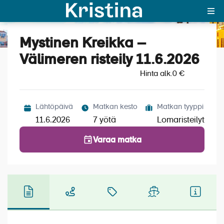
Mystinen Kreikka –
Katso kuvat (6)
Välimeren risteily 11.6.2026
Hinta alk.
0 €
Lähtöpäivä
Matkan kesto
Matkan tyyppi
11.6.2026
7 yötä
Lomaristeilyt
Varaa matka