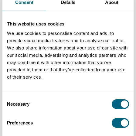
Consent
Details
About
Tutustu Parthenonin temppeliin Akropoliin huipulla
ja näe antiikin rauniot Olympiassa. Korfun ja Kotorin
vanhat kaupungit ovat Unescon
maailmanperintökohteita, joissa historia on läsnä
This website uses cookies
jokaisessa kadunkulmassa.
We use cookies to personalise content and ads, to
Vaihtelevia päiviä merellä ja maissa
provide social media features and to analyse our traffic.
Kaupunki- ja saaripäivät tarjoavat uutta nähtävää,
We also share information about your use of our site with
kun taas meripäivänä voit levätä ja nauttia laivan
our social media, advertising and analytics partners who
palveluista. Laiva toimii mukavana tukikohtana,
may combine it with other information that you’ve
josta on helppo lähteä tutustumaan
provided to them or that they’ve collected from your use
satamakohteisiin.
Helppous ja huolettomuus
of their services.
Saat valmiiksi järjestetyn kokonaisuuden, jossa
siirtymät, vierailut ja palvelut toimivat
saumattomasti. Kristinan matkanjohtaja on mukana
Consent
koko matkan ajan ja saat häneltä halutessasi
Necessary
Selection
vinkkejä ja tukea.
Preferences