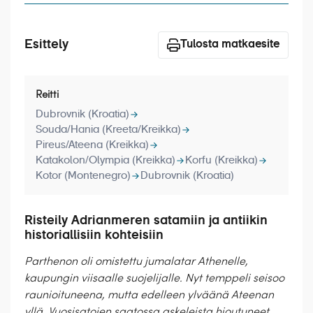
Esittely
Tulosta matkaesite
Reitti
Dubrovnik (Kroatia)
Souda/Hania (Kreeta/Kreikka)
Pireus/Ateena (Kreikka)
Katakolon/Olympia (Kreikka)
Korfu (Kreikka)
Kotor (Montenegro)
Dubrovnik (Kroatia)
Risteily Adrianmeren satamiin ja antiikin
historiallisiin kohteisiin
Parthenon oli omistettu jumalatar Athenelle,
kaupungin viisaalle suojelijalle. Nyt temppeli seisoo
raunioituneena, mutta edelleen ylväänä Ateenan
yllä. Vuosisatojen saatossa askeleista hioutuneet