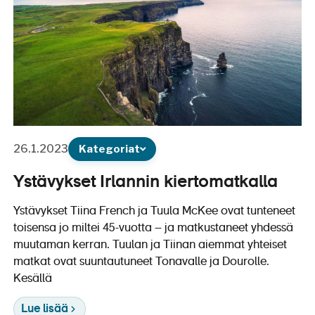
26.1.2023
Kategoriat
Ystävykset Irlannin kiertomatkalla
Ystävykset Tiina French ja Tuula McKee ovat tunteneet
toisensa jo miltei 45-vuotta – ja matkustaneet yhdessä
muutaman kerran. Tuulan ja Tiinan aiemmat yhteiset
matkat ovat suuntautuneet Tonavalle ja Dourolle.
Kesällä
Lue lisää