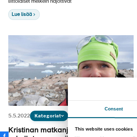
liittolaiset melkein hajottivat
Lue lisää
Consent
5.5.2022
Kategoriat
This website uses cookies
Kristinan matkanjohtajan kanssa