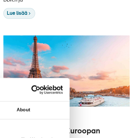
DDR:n ja
Lue lisää
About
15.2.2022
Kategoriat
Näe ja koe useita Euroopan