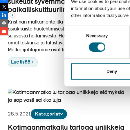
sukellat syvemmälle
We use cookies to personalis
information about your use of
paikalliskulttuuriin
other information that you’ve
Kristinan matkanjohtajilla on useiden vuosien kokemus
Consent
asiakkaista huolehtimisesta ja yhteismatkojen
Necessary
Selection
sujuvasta hoitamisesta. He tuntevat monet kohteet kuin
omat taskunsa ja tutustuvat innolla uusiin.
Matkanjohtajamme ovat tukena ja apuna niin laivalla
Lue lisää
Deny
28.5.2021
Kategoriat
Kotimaanmatkailu tarjoaa uniikkeja