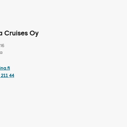
na Cruises Oy
 16
ka
ina.fi
 211 44