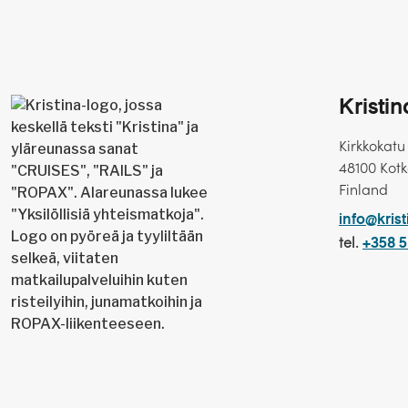
Kristi
Kirkkokatu
48100 Kot
Finland
info@krist
tel.
+358 5