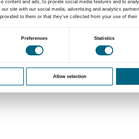
yhteismatkatyyppi sopii sinulle
e content and ads, to provide social media features and to analy
 our site with our social media, advertising and analytics partn
parhaiten?
 provided to them or that they’ve collected from your use of their
Kristinalla tarjoamme yhteisöllisiä yhteismatkoja
erilaisiin tarpeisiisi. Voit matkustaa meritse, maitse tai
Preferences
Statistics
jokia pitkin sekä majoittua niin laivalla kuin
korkeatasoisissa hotelleissa. Olemme luoneet sinulle
lyhyen testin helpottaaksemme matkasuunnittelua. Tee
testi ja
Lue lisää
Allow selection