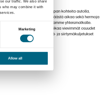
kohteita kerralla
se our traffic. We also share
ers who may combine it with
Haaveiletko kiertäväsi Euroopan kohteita autolla,
 services.
junalla tai bussilla liikkuen? Säästä aikaa sekä hermoja
suunnittelussa ja lähde kanssamme yhteismatkalle.
Olemme tehneet puolestasi aikaa vievimmät osuudet
Marketing
kuten järjestäneet lentokenttä- ja siirtymäkuljetukset
sekä
Lue lisää
Allow all