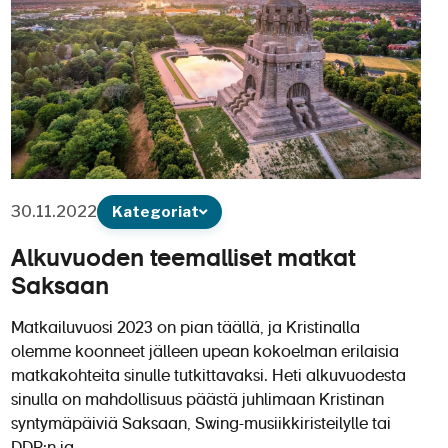
30.11.2022
Kategoriat
Alkuvuoden teemalliset matkat
Saksaan
Matkailuvuosi 2023 on pian täällä, ja Kristinalla
olemme koonneet jälleen upean kokoelman erilaisia
matkakohteita sinulle tutkittavaksi. Heti alkuvuodesta
sinulla on mahdollisuus päästä juhlimaan Kristinan
syntymäpäiviä Saksaan, Swing-musiikkiristeilylle tai