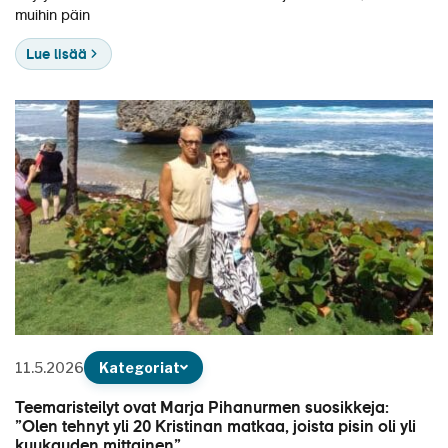
muihin päin
Lue lisää
11.5.2026
Kategoriat
Teemaristeilyt ovat Marja Pihanurmen suosikkeja:
”Olen tehnyt yli 20 Kristinan matkaa, joista pisin oli yli
kuukauden mittainen”