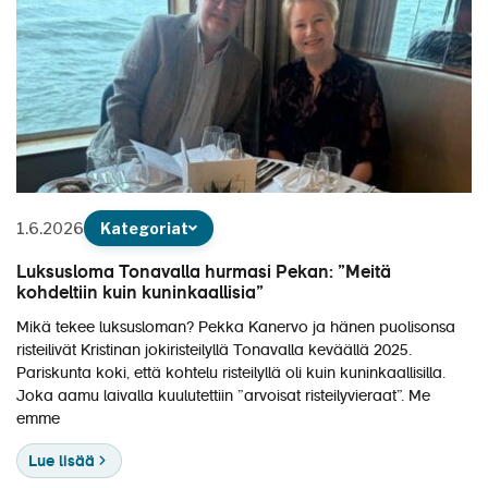
1.6.2026
Kategoriat
Luksusloma Tonavalla hurmasi Pekan: ”Meitä
kohdeltiin kuin kuninkaallisia”
Mikä tekee luksusloman? Pekka Kanervo ja hänen puolisonsa
risteilivät Kristinan jokiristeilyllä Tonavalla keväällä 2025.
Pariskunta koki, että kohtelu risteilyllä oli kuin kuninkaallisilla.
Joka aamu laivalla kuulutettiin ”arvoisat risteilyvieraat”. Me
emme
Lue lisää