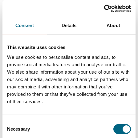
6.5.2026
Kategoriat
Kristinan opastetut kiertomatkat ovat vieneet Ulla-
Maijan mennessään
Consent
Details
About
Opastetut kiertomatkat ovat Kristinan matkavalikoiman ydin:
jokaisella matkalla vieraillaan useammassa kuin yhdessä
kohteessa ja mukana on suomalainen matkanjohtaja. Kristinan
This website uses cookies
matkojen helppous ja luotettavuus ovat kriittisiä tekijöitä Ulla-
We use cookies to personalise content and ads, to
Maija Meri-Kirvesojalle, joka on
provide social media features and to analyse our traffic.
We also share information about your use of our site with
Lue lisää
our social media, advertising and analytics partners who
may combine it with other information that you’ve
provided to them or that they’ve collected from your use
of their services.
Consent
Necessary
Selection