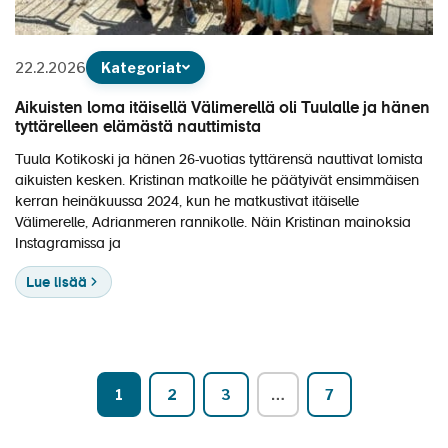
22.2.2026
Kategoriat
Aikuisten loma itäisellä Välimerellä oli Tuulalle ja hänen
tyttärelleen elämästä nauttimista
Tuula Kotikoski ja hänen 26-vuotias tyttärensä nauttivat lomista
aikuisten kesken. Kristinan matkoille he päätyivät ensimmäisen
kerran heinäkuussa 2024, kun he matkustivat itäiselle
Välimerelle, Adrianmeren rannikolle. Näin Kristinan mainoksia
Instagramissa ja
Lue lisää
1
2
3
…
7