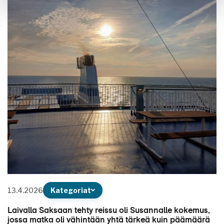
13.4.2026
Kategoriat
Laivalla Saksaan tehty reissu oli Susannalle kokemus,
jossa matka oli vähintään yhtä tärkeä kuin päämäärä