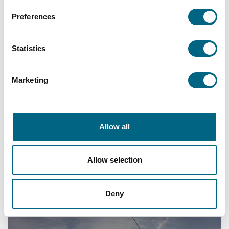
Preferences
Statistics
30.4.2026
Kategoriat
Marketing
”Paras Välimeren risteily – lähtisin heti uudestaan”,
kehuu Pirkko Laine
Pirkko Laine teki läntisen Välimeren risteilyn huhtikuussa. Risteily
Allow all
kulki Mallorcalta Italian Livornoon ja Savonaan, sieltä
Ranskaan ja takaisin Espanjaan Barcelonassa ja Valenciassa
pysähtyen. Haluaisin matkalle heti uudelleen. Se oli paras
Allow selection
Lue lisää
Deny