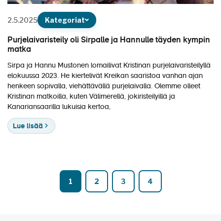
2.5.2025
Kategoriat
Purjelaivaristeily oli Sirpalle ja Hannulle täyden kympin
matka
Sirpa ja Hannu Mustonen lomailivat Kristinan purjelaivaristeilyllä
elokuussa 2023. He kiertelivät Kreikan saaristoa vanhan ajan
henkeen sopivalla, viehättävällä purjelaivalla. Olemme olleet
Kristinan matkoilla, kuten Välimerellä, jokiristeilyillä ja
Kanariansaarilla lukuisia kertoa,
Lue lisää
1
2
3
4