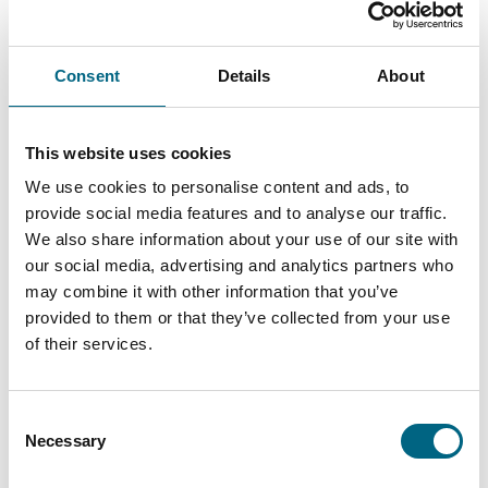
13.11.2025
Kategoriat
Matkanjohtaja Minna Särmö asettaa asiakkaat
Consent
Details
About
etusijalle
Kristinan matkanjohtaja Minna Särmö kantaa mukanaan
espanjalaista elämäniloa ja aitoa kiinnostusta ihmisiä kohtaan.
This website uses cookies
Kun hän aloitti työt Kristinalla vuonna 2004, hän asui
We use cookies to personalise content and ads, to
Granadassa Espanjassa ja työskenteli Viking Linen laivoilla
provide social media features and to analyse our traffic.
tarjoilijana
We also share information about your use of our site with
Lue lisää
our social media, advertising and analytics partners who
may combine it with other information that you’ve
provided to them or that they’ve collected from your use
of their services.
Consent
Necessary
Selection