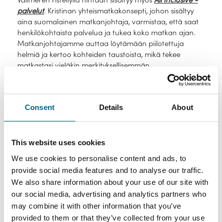
palvelut
. Kristinan yhteismatkakonsepti, johon sisältyy
aina suomalainen matkanjohtaja, varmistaa, että saat
henkilökohtaista palvelua ja tukea koko matkan ajan.
Matkanjohtajamme auttaa löytämään piilotettuja
helmiä ja kertoo kohteiden taustoista, mikä tekee
matkastasi vieläkin merkityksellisemmän.
Lue lisää asiakkaidemme kokemuksista Välimeren
risteilyltä
Consent
Details
About
This website uses cookies
We use cookies to personalise content and ads, to
provide social media features and to analyse our traffic.
4.3
We also share information about your use of our site with
40
arvostelut
our social media, advertising and analytics partners who
may combine it with other information that you’ve
provided to them or that they’ve collected from your use