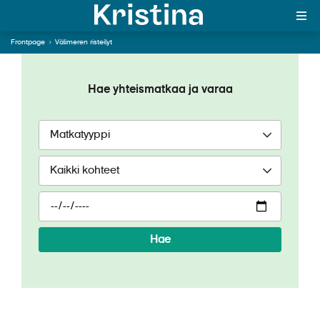
Välimeren risteilyt
Frontpage
›
Välimeren risteilyt
Historiaa, kulttuuria, upeita kaupunkeja
ja ihania rantoja
Hae yhteismatkaa ja varaa
Hae