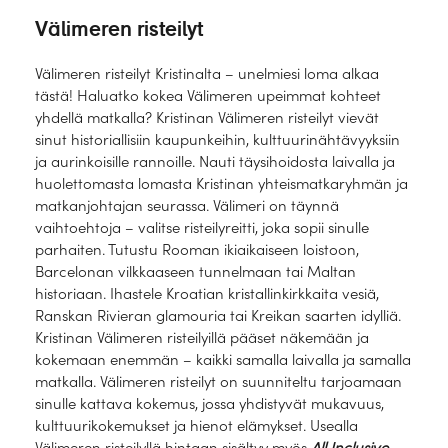
Välimeren risteilyt
Välimeren risteilyt Kristinalta – unelmiesi loma alkaa
tästä! Haluatko kokea Välimeren upeimmat kohteet
yhdellä matkalla? Kristinan Välimeren risteilyt vievät
sinut historiallisiin kaupunkeihin, kulttuurinähtävyyksiin
ja aurinkoisille rannoille. Nauti täysihoidosta laivalla ja
huolettomasta lomasta Kristinan yhteismatkaryhmän ja
matkanjohtajan seurassa. Välimeri on täynnä
vaihtoehtoja – valitse risteilyreitti, joka sopii sinulle
parhaiten. Tutustu Rooman ikiaikaiseen loistoon,
Barcelonan vilkkaaseen tunnelmaan tai Maltan
historiaan. Ihastele Kroatian kristallinkirkkaita vesiä,
Ranskan Rivieran glamouria tai Kreikan saarten idylliä.
Kristinan Välimeren risteilyillä pääset näkemään ja
kokemaan enemmän – kaikki samalla laivalla ja samalla
matkalla. Välimeren risteilyt on suunniteltu tarjoamaan
sinulle kattava kokemus, jossa yhdistyvät mukavuus,
kulttuurikokemukset ja hienot elämykset. Usealla
Välimeren risteilyllä hintaan sisältyy myös
All Inclusive -