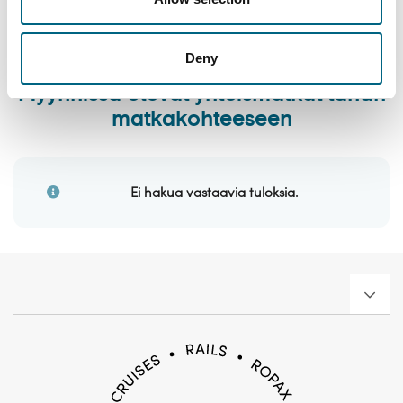
Deny
Myynnissä olevat yhteismatkat tähän
matkakohteeseen
Ei hakua vastaavia tuloksia.