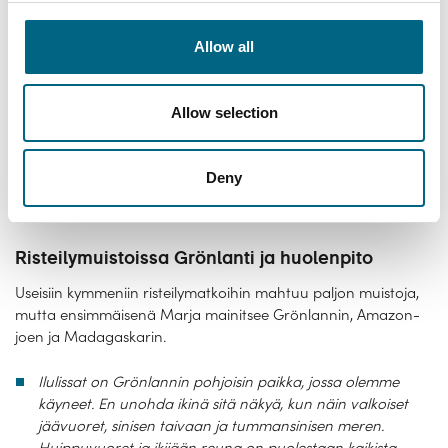
Allow all
Allow selection
Deny
Schwerinin linna
Risteilymuistoissa Grönlanti ja huolenpito
Useisiin kymmeniin risteilymatkoihin mahtuu paljon muistoja,
mutta ensimmäisenä Marja mainitsee Grönlannin, Amazon-
joen ja Madagaskarin.
Ilulissat on Grönlannin pohjoisin paikka, jossa olemme
käyneet. En unohda ikinä sitä näkyä, kun näin valkoiset
jäävuoret, sinisen taivaan ja tummansinisen meren.
Huippuvuoret ja ikijään reuna on puolestaan kaikista