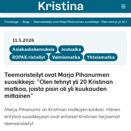
tehnyt yli 20 Kristinan
matkaa, joista pisin oli
yli kuukauden
mittainen”
Frontpage
›
Blogi
›
Teemaristeilyt ovat Marja Pihanurmen suosikkeja: ”Olen tehnyt yli 20 Kris
11.5.2026
Siirry tekstiin
Asiakaskokemuksia
,
Jouluaika
,
ROPAX-risteilyt
,
Valmismatka
,
Yhteismatka
Teemaristeilyt ovat Marja Pihanurmen
suosikkeja: ”Olen tehnyt yli 20 Kristinan
matkaa, joista pisin oli yli kuukauden
mittainen”
Marja Pihanurmi on Kristinan matkojen konkari. Hänen
erityisiä suosikkejaan ovat erilaiset Kristinan tarjoamat
teemaristeilyt.