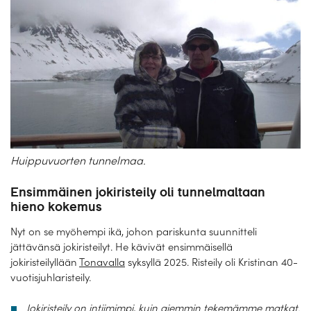
Huippuvuorten tunnelmaa.
Ensimmäinen jokiristeily oli tunnelmaltaan
hieno kokemus
Nyt on se myöhempi ikä, johon pariskunta suunnitteli
jättävänsä jokiristeilyt. He kävivät ensimmäisellä
jokiristeilyllään
Tonavalla
syksyllä 2025. Risteily oli Kristinan 40-
vuotisjuhlaristeily.
Jokiristeily on intiimimpi, kuin aiemmin tekemämme matkat.