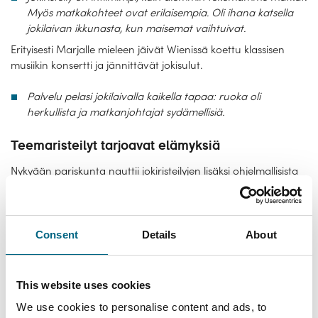
Myös matkakohteet ovat erilaisempia. Oli ihana katsella
jokilaivan ikkunasta, kun maisemat vaihtuivat.
Erityisesti Marjalle mieleen jäivät Wienissä koettu klassisen
musiikin konsertti ja jännittävät jokisulut.
Palvelu pelasi jokilaivalla kaikella tapaa: ruoka oli
herkullista ja matkanjohtajat sydämellisiä.
Teemaristeilyt tarjoavat elämyksiä
Nykyään pariskunta nauttii
jokiristeilyjen
lisäksi ohjelmallisista
teemaristeilyistä.
Olemme olleet nyt kaksi kertaa jouluristeilyllä, ja olemme
viihtyneet todella hyvin. On ollut helppoa viettää joulu
Consent
Details
About
muualla kuin kotona. Laivalla on ohjelmaa koko ajan, ja
jouluna saa jouluateriat riisipuuroineen. Finnlinesin
laivoilla on myös saunat ja porealtaat, joissa nautiskella.
This website uses cookies
Tykkäämme myös käydä tanssimassa.
We use cookies to personalise content and ads, to
Teemaristeilyillä pariskunta on nähnyt myös Cirque du Soleilin