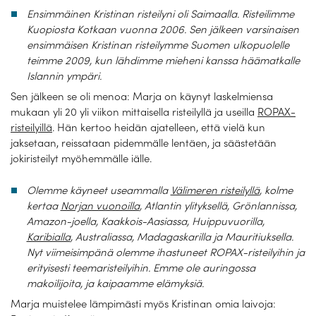
Ensimmäinen Kristinan risteilyni oli Saimaalla. Risteilimme
Kuopiosta Kotkaan vuonna 2006. Sen jälkeen varsinaisen
ensimmäisen Kristinan risteilymme Suomen ulkopuolelle
teimme 2009, kun lähdimme mieheni kanssa häämatkalle
Islannin ympäri.
Sen jälkeen se oli menoa: Marja on käynyt laskelmiensa
mukaan yli 20 yli viikon mittaisella risteilyllä ja useilla
ROPAX-
risteilyillä
. Hän kertoo heidän ajatelleen, että vielä kun
jaksetaan, reissataan pidemmälle lentäen, ja säästetään
jokiristeilyt myöhemmälle iälle.
Olemme käyneet useammalla
Välimeren risteilyllä
, kolme
kertaa
Norjan vuonoilla
, Atlantin ylityksellä, Grönlannissa,
Amazon-joella, Kaakkois-Aasiassa, Huippuvuorilla,
Karibialla
, Australiassa, Madagaskarilla ja Mauritiuksella.
Nyt viimeisimpänä olemme ihastuneet ROPAX-risteilyihin ja
erityisesti teemaristeilyihin. Emme ole auringossa
makoilijoita, ja kaipaamme elämyksiä.
Marja muistelee lämpimästi myös Kristinan omia laivoja: