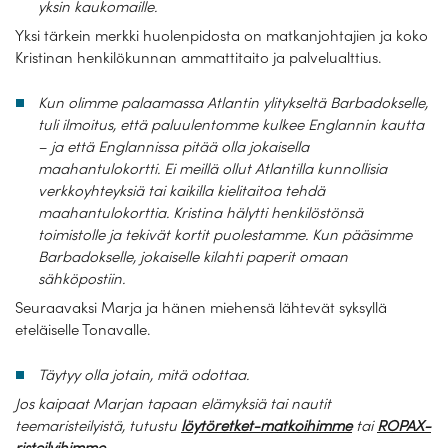
yksin kaukomaille.
Yksi tärkein merkki huolenpidosta on matkanjohtajien ja koko
Kristinan henkilökunnan ammattitaito ja palvelualttius.
Kun olimme palaamassa Atlantin ylitykseltä Barbadokselle,
tuli ilmoitus, että paluulentomme kulkee Englannin kautta
– ja että Englannissa pitää olla jokaisella
maahantulokortti. Ei meillä ollut Atlantilla kunnollisia
verkkoyhteyksiä tai kaikilla kielitaitoa tehdä
maahantulokorttia. Kristina hälytti henkilöstönsä
toimistolle ja tekivät kortit puolestamme. Kun pääsimme
Barbadokselle, jokaiselle kilahti paperit omaan
sähköpostiin.
Seuraavaksi Marja ja hänen miehensä lähtevät syksyllä
eteläiselle Tonavalle.
Täytyy olla jotain, mitä odottaa.
Jos kaipaat Marjan tapaan elämyksiä tai nautit
teemaristeilyistä, tutustu
löytöretket-matkoihimme
tai
ROPAX-
risteilyihimme
.