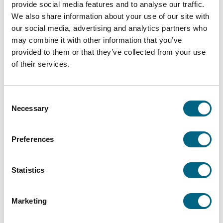
provide social media features and to analyse our traffic.
esityksen, jääshown, sirkusta ravintolaillallisella,
We also share information about your use of our site with
tangokuninkaallisia ja kuunnellut olutasiantuntijan luentoa.
our social media, advertising and analytics partners who
may combine it with other information that you’ve
Hannoveriin ja Berliiniin suuntautuvilla teemaristeilyillä on
provided to them or that they’ve collected from your use
ollut aina show-illallinen ravintolassa. Ne ovat olleet
of their services.
huikeita kokemuksia.
Saksa on muutenkin Marjalle mieluisa matkakohde.
Consent
Berliini on yksi suosikeistani. Siellä erityisesti Pergamon
Necessary
Selection
Panorama -museo kosketti sieluun asti. Museossa oli
ihana paikallisopas, joka oli itse elänyt Itä-Saksan puolella
ennen kuin muuri sortui. Hampurista mieleen on jäänyt
Preferences
puolestaan Miniatur Wunderland -pienoismaailma ja
tietenkin lehtikaalijuhlat.
Statistics
Berliinin lisäksi Marja kehuu Schweringin linnaa,
meripihkamuseota ja merellä hukkuneiden muistomerkkiä
Kielissä.
Marketing