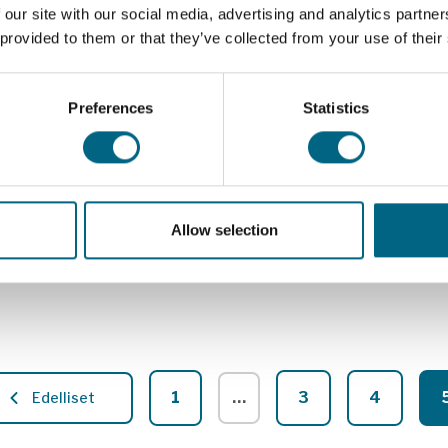
mahdollisuuksia
 our site with our social media, advertising and analytics partn
 provided to them or that they’ve collected from your use of their
”Olet kasvotusten käsittämättömän tilanteen edessä. Et
tiedä mitä huominen tuo tullessaan. Et ymmärrä miten
näin voi tapahtua. Tahto on luja mennä eteenpäin.” On
Preferences
Statistics
koottava itsensä, on ymmärrettävä tapahtunut, on
löydettävä
Lue lisää
Allow selection
1
…
3
4
Edelliset