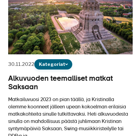
30.11.2022
Kategoriat
Alkuvuoden teemalliset matkat
Saksaan
Matkailuvuosi 2023 on pian täällä, ja Kristinalla
olemme koonneet jälleen upean kokoelman erilaisia
matkakohteita sinulle tutkittavaksi. Heti alkuvuodesta
sinulla on mahdollisuus päästä juhlimaan Kristinan
syntymäpäiviä Saksaan, Swing-musiikkiristeilylle tai