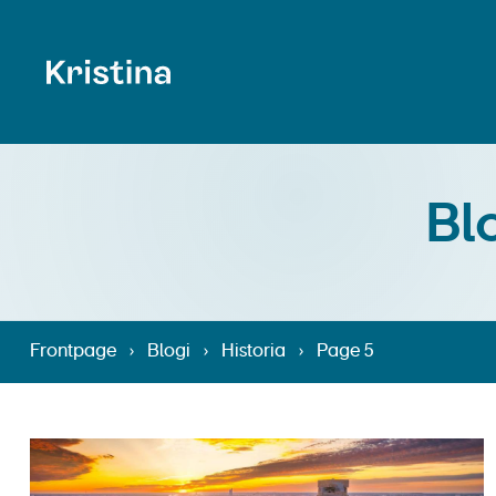
Bl
Frontpage
›
Blogi
›
Historia
›
Page 5