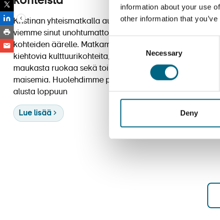
kohteista
information about your use of
other information that you’ve
Kristinan yhteismatkalla aurinkoiselle Välimerelle
viemme sinut unohtumattomien elämyksien ja
Consent
kohteiden äärelle. Matkamme pitävät sisällään
Necessary
Selection
kiehtovia kulttuurikohteita, kristallinkirkasta vettä,
maukasta ruokaa sekä toinen toistaan kauniimpia
maisemia. Huolehdimme puolestasi matkajärjestelyt
alusta loppuun
Deny
Lue lisää