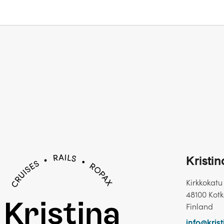
Kristi
Kirkkokatu
48100 Kot
Finland
info@krist