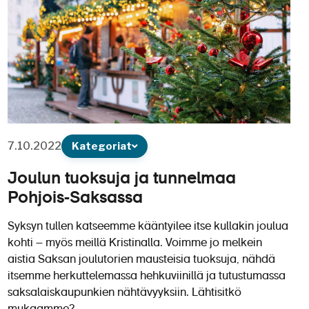
7.10.2022
Kategoriat
Joulun tuoksuja ja tunnelmaa
Pohjois-Saksassa
Syksyn tullen katseemme kääntyilee itse kullakin joulua
kohti – myös meillä Kristinalla. Voimme jo melkein
aistia Saksan joulutorien mausteisia tuoksuja, nähdä
itsemme herkuttelemassa hehkuviinillä ja tutustumassa
saksalaiskaupunkien nähtävyyksiin. Lähtisitkö