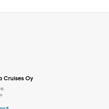
na Cruises Oy
 16
ka
ina.fi