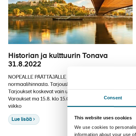
Historian ja kulttuurin Tonava
31.8.2022
NOPEALLE PÄÄTTÄJÄLLE NYT 500 eur / hlö ALENNUS
normaalihinnasta. Tarjoushinnat alk. 1 455 eur / hlö
Tarjoukset koskevat vain uusia varauksia. HUOM!
Consent
Varaukset ma 15.8. klo 15.00 mennessä. Rentoudu
viikko
This website uses cookies
Lue lisää
We use cookies to personalis
information about your use of