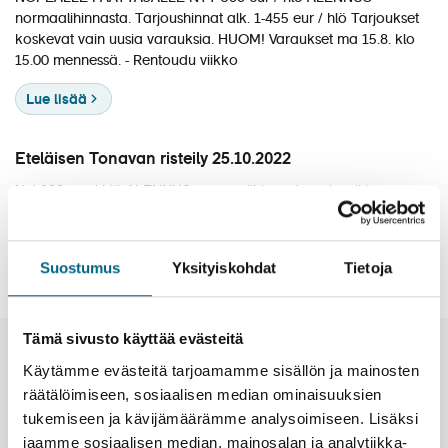
Matkakalenteri
normaalihinnasta. Tarjoushinnat alk. 1 455 eur / hlö Tarjoukset
koskevat vain uusia varauksia. HUOM! Varaukset ma 15.8. klo
Laivat
15.00 mennessä. Rentoudu viikko
Hyvä tietää
Lue lisää
Meistä
Eteläisen Tonavan risteily 25.10.2022
Nyt 300 eur / hlö ALENNUS normaalihinnasta – 4 paikkaa
vapaana! Varaus viimeistään ma 10.10. klo 12.00 mennessä.
Tarjoushinnat alk. 1 595 eur / hlö • 1hh vain 100 eur
Suostumus
Yksityiskohdat
Tietoja
Lue lisää
Tämä sivusto käyttää evästeitä
Uutiset ja tiedotteet
Käytämme evästeitä tarjoamamme sisällön ja mainosten
räätälöimiseen, sosiaalisen median ominaisuuksien
tukemiseen ja kävijämäärämme analysoimiseen. Lisäksi
jaamme sosiaalisen median, mainosalan ja analytiikka-