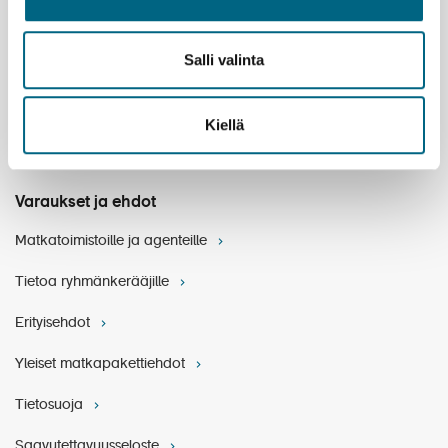
Henkilöstö
Kristinan matkanjohtajat
Salli valinta
Työpaikat
Kiellä
Asiakaspalvelu
Vastuullisuus
Varaukset ja ehdot
Matkatoimistoille ja agenteille
Tietoa ryhmänkerääjille
Erityisehdot
Yleiset matkapakettiehdot
Tietosuoja
Saavutettavuusseloste