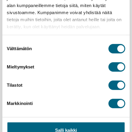
alan kumppaneillemme tietoja siitä, miten käytät
sivustoamme. Kumppanimme voivat yhdistää näitä
tietoja muihin tietoihin, joita olet antanut heille tai joita on
kerätty, kun olet käyttänyt heidän palvelujaan.
Suostumuksen
Välttämätön
valinta
Mieltymykset
Yhteystiedot
Yritys
Tilastot
Meidän tarina
Markkinointi
Arvomaailma
Yritystietoa
Salli kaikki